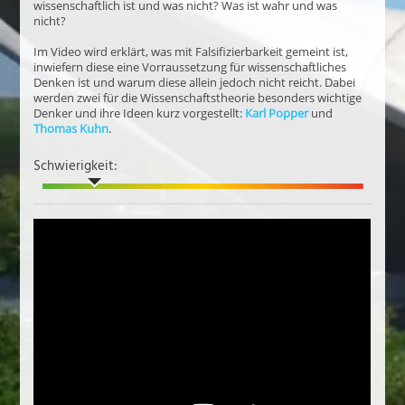
wissenschaftlich ist und was nicht? Was ist wahr und was
nicht?
Im Video wird erklärt, was mit Falsifizierbarkeit gemeint ist,
inwiefern diese eine Vorraussetzung für wissenschaftliches
Denken ist und warum diese allein jedoch nicht reicht. Dabei
werden zwei für die Wissenschaftstheorie besonders wichtige
Denker und ihre Ideen kurz vorgestellt:
Karl Popper
und
Thomas Kuhn
.
Schwierigkeit: