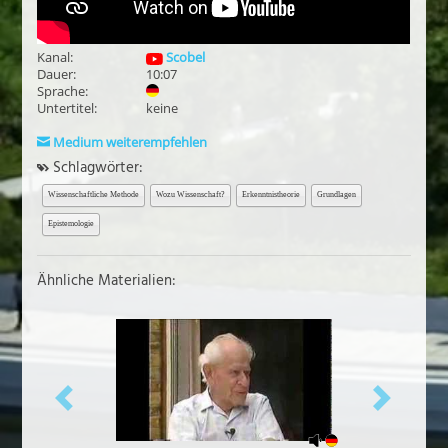
Kanal:
Scobel
Dauer:
10:07
Sprache:
Untertitel:
keine
Medium weiterempfehlen
Schlagwörter:
Wissenschaftliche Methode
Wozu Wissenschaft?
Erkenntnistheorie
Grundlagen
Epistemologie
Ähnliche Materialien:
vorheriges
näch