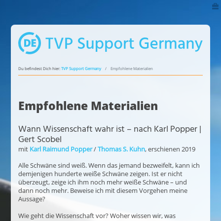
Du befindest Dich hier:
TVP Support Germany
Empfohlene Materialien
Empfohlene Materialien
Wann Wissenschaft wahr ist – nach Karl Popper |
Gert Scobel
mit
Karl Raimund Popper
/
Thomas S. Kuhn
, erschienen 2019
Alle Schwäne sind weiß. Wenn das jemand bezweifelt, kann ich
demjenigen hunderte weiße Schwäne zeigen. Ist er nicht
überzeugt, zeige ich ihm noch mehr weiße Schwäne – und
dann noch mehr. Beweise ich mit diesem Vorgehen meine
Aussage?
Wie geht die Wissenschaft vor? Woher wissen wir, was