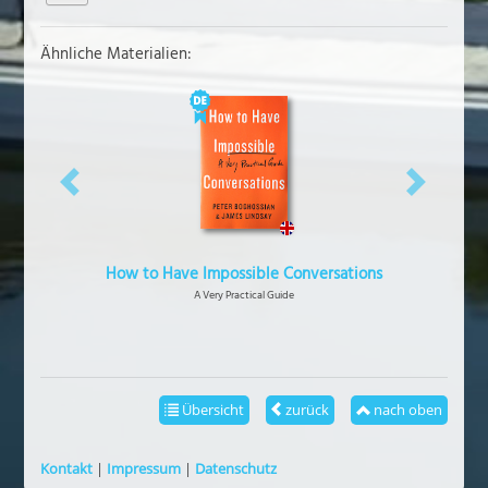
Ähnliche Materialien:
vorheriges
näch
How to Have Impossible Conversations
A Very Practical Guide
Übersicht
zurück
nach oben
Kontakt
|
Impressum
|
Datenschutz