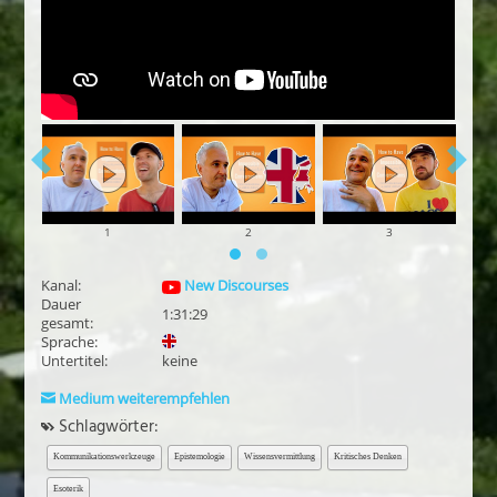
1
2
3
Kanal:
New Discourses
Dauer
1:31:29
gesamt:
Sprache:
Untertitel:
keine
Medium weiterempfehlen
Schlagwörter:
Kommunikationswerkzeuge
Epistemologie
Wissensvermittlung
Kritisches Denken
Esoterik