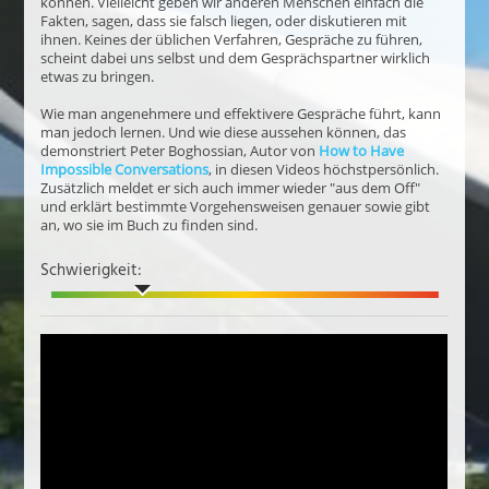
können. Vielleicht geben wir anderen Menschen einfach die
Fakten, sagen, dass sie falsch liegen, oder diskutieren mit
ihnen. Keines der üblichen Verfahren, Gespräche zu führen,
scheint dabei uns selbst und dem Gesprächspartner wirklich
etwas zu bringen.
Wie man angenehmere und effektivere Gespräche führt, kann
man jedoch lernen. Und wie diese aussehen können, das
demonstriert Peter Boghossian, Autor von
How to Have
Impossible Conversations
, in diesen Videos höchstpersönlich.
Zusätzlich meldet er sich auch immer wieder "aus dem Off"
und erklärt bestimmte Vorgehensweisen genauer sowie gibt
an, wo sie im Buch zu finden sind.
Schwierigkeit: