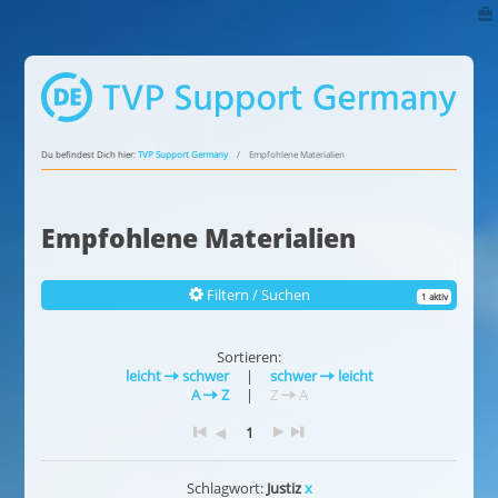
Du befindest Dich hier:
TVP Support Germany
Empfohlene Materialien
Empfohlene Materialien
Filtern / Suchen
1 aktiv
Sortieren:
leicht
schwer
|
schwer
leicht
A
Z
|
Z
A
1
Schlagwort:
Justiz
x