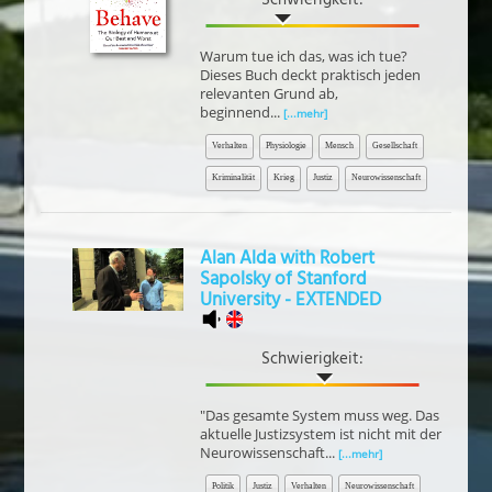
Warum tue ich das, was ich tue?
Dieses Buch deckt praktisch jeden
relevanten Grund ab,
beginnend...
[...mehr]
Verhalten
Physiologie
Mensch
Gesellschaft
Kriminalität
Krieg
Justiz
Neurowissenschaft
Alan Alda with Robert
Sapolsky of Stanford
University - EXTENDED
Schwierigkeit:
"Das gesamte System muss weg. Das
aktuelle Justizsystem ist nicht mit der
Neurowissenschaft...
[...mehr]
Politik
Justiz
Verhalten
Neurowissenschaft