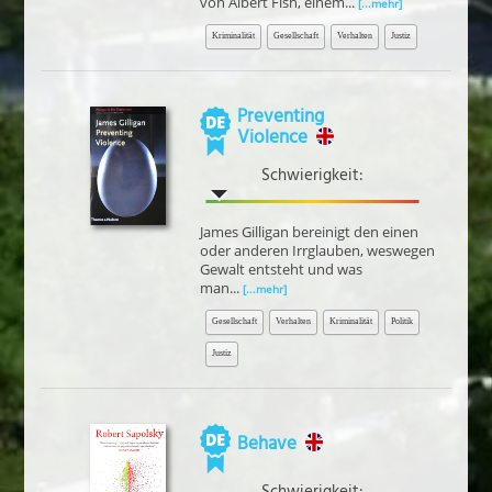
von Albert Fish, einem...
[...mehr]
Kriminalität
Gesellschaft
Verhalten
Justiz
Preventing
Violence
Schwierigkeit:
James Gilligan bereinigt den einen
oder anderen Irrglauben, weswegen
Gewalt entsteht und was
man...
[...mehr]
Gesellschaft
Verhalten
Kriminalität
Politik
Justiz
Behave
Schwierigkeit: