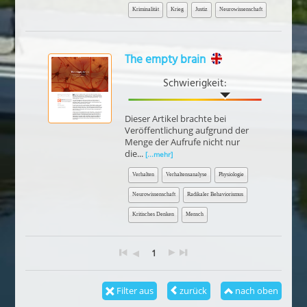
Kriminalität
Krieg
Justiz
Neurowissenschaft
The empty brain
Schwierigkeit:
Dieser Artikel brachte bei
Veröffentlichung aufgrund der
Menge der Aufrufe nicht nur
die...
[...mehr]
Verhalten
Verhaltensanalyse
Physiologie
Neurowissenschaft
Radikaler Behaviorismus
Kritisches Denken
Mensch
1
Filter aus
zurück
nach oben