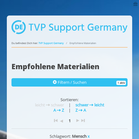
Du befindest Dich hier:
TVP Support Germany
Empfohlene Materialien
Empfohlene Materialien
Filtern / Suchen
1 aktiv
Sortieren:
leicht
schwer
|
schwer
leicht
A
Z
|
Z
A
1
Schlagwort:
Mensch
x