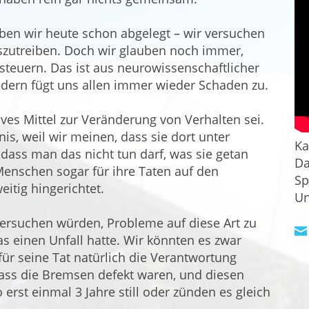
aben wir heute schon abgelegt – wir versuchen
uszutreiben. Doch wir glauben noch immer,
teuern. Das ist aus neurowissenschaftlicher
ondern fügt uns allen immer wieder Schaden zu.
tives Mittel zur Veränderung von Verhalten sei.
s, weil wir meinen, dass sie dort unter
Ka
dass man das nicht tun darf, was sie getan
Da
nschen sogar für ihre Taten auf den
Sp
itig hingerichtet.
Un
versuchen würden, Probleme auf diese Art zu
das einen Unfall hatte. Wir könnten es zwar
für seine Tat natürlich die Verantwortung
dass die Bremsen defekt waren, und diesen
erst einmal 3 Jahre still oder zünden es gleich