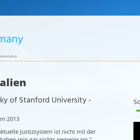
aterialien
alien
y of Stanford University -
Sc
nen 2013
uelle Justizsystem ist nicht mit der
haben rein gar nichts gemeinsam."