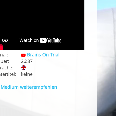
nal:
Brains On Trial
uer:
26:37
rache:
tertitel:
keine
Medium weiterempfehlen