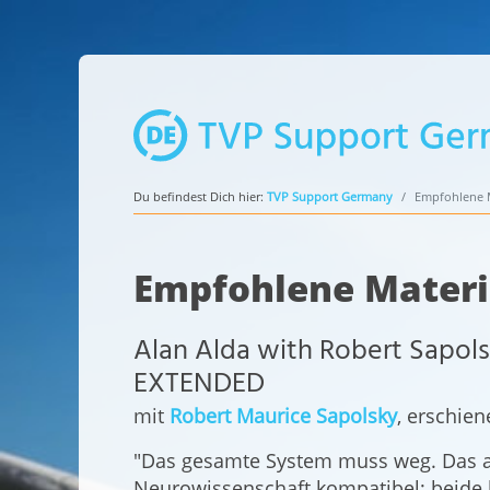
Du befindest Dich hier:
TVP Support Germany
Empfohlene M
Empfohlene Materi
Alan Alda with Robert Sapolsk
EXTENDED
mit
Robert Maurice Sapolsky
, erschie
"Das gesamte System muss weg. Das akt
Neurowissenschaft kompatibel; beide 