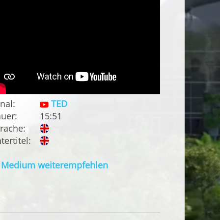
nal:
TED
uer:
15:51
rache:
tertitel:
Medium weiterempfehlen