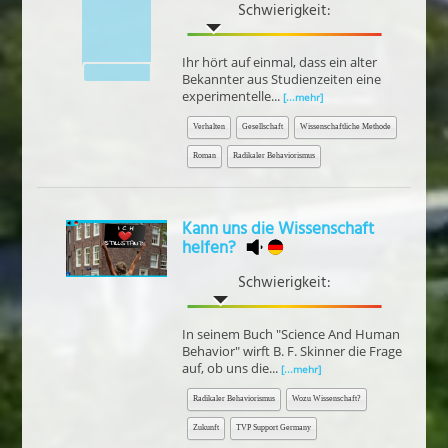
Schwierigkeit:
Ihr hört auf einmal, dass ein alter
Bekannter aus Studienzeiten eine
experimentelle...
[...mehr]
Verhalten
Gesellschaft
Wissenschaftliche Methode
Roman
Radikaler Behaviorismus
Kann uns die Wissenschaft
helfen?
Schwierigkeit:
In seinem Buch "Science And Human
Behavior" wirft B. F. Skinner die Frage
auf, ob uns die...
[...mehr]
Radikaler Behaviorismus
Wozu Wissenschaft?
Zukunft
TVP Support Germany