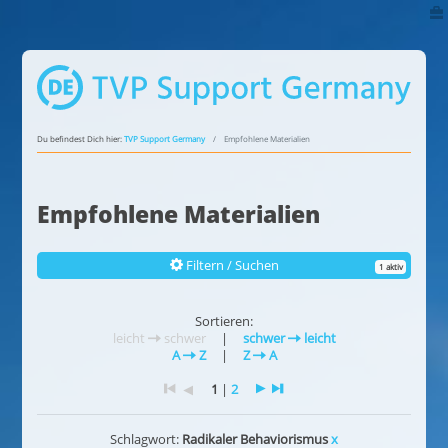
Du befindest Dich hier:
TVP Support Germany
Empfohlene Materialien
Empfohlene Materialien
Filtern / Suchen
1 aktiv
Sortieren:
leicht
schwer
|
schwer
leicht
A
Z
|
Z
A
1
|
2
Schlagwort:
Radikaler Behaviorismus
x