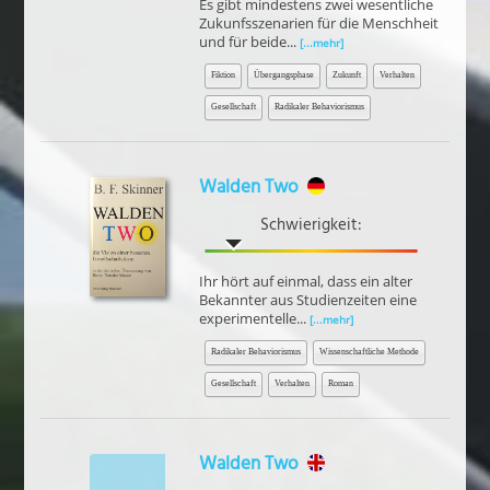
Es gibt mindestens zwei wesentliche
Zukunfsszenarien für die Menschheit
und für beide...
[...mehr]
Fiktion
Übergangsphase
Zukunft
Verhalten
Gesellschaft
Radikaler Behaviorismus
Walden Two
Schwierigkeit:
Ihr hört auf einmal, dass ein alter
Bekannter aus Studienzeiten eine
experimentelle...
[...mehr]
Radikaler Behaviorismus
Wissenschaftliche Methode
Gesellschaft
Verhalten
Roman
Walden Two