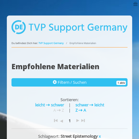
Du befindest Dich hier:
TVP Support Germany
Empfohlene Materialien
Empfohlene Materialien
Filtern / Suchen
1 aktiv
Sortieren:
leicht
schwer
|
schwer
leicht
A
Z
|
Z
A
1
Schlagwort:
Street Epistemology
x