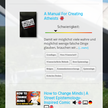
A Manual For Creating
Atheists
Schwierigkeit:
Damit wir möglichst viele wahre und
möglichst wenige falsche Dinge
glauben, brauchen wir...
[...mehr]
Grundlagen
Wozu Wissenschaft?
Wissenschaftliche Methode
Street Epistemology
Religion
Kommunikationswerkzeuge
Epistemologie
Kritisches Denken
How to Change Minds | A
Street Epistemology-
Inspired Comic