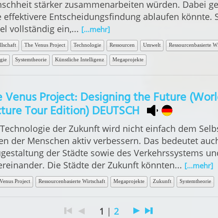
schheit stärker zusammenarbeiten würden. Dabei geht
e effektivere Entscheidungsfindung ablaufen könnte. 
el vollständig ein,...
[...mehr]
llschaft
The Venus Project
Technologie
Ressourcen
Umwelt
Ressourcenbasierte Wi
gie
Systemtheorie
Künstliche Intelligenz
Megaprojekte
 Venus Project: Designing the Future (Wor
ture Tour Edition) DEUTSCH
 Technologie der Zukunft wird nicht einfach dem Sel
en der Menschen aktiv verbessern. Das bedeutet auc
gestaltung der Städte sowie des Verkehrssystems und
ereinander. Die Städte der Zukunft könnten...
[...mehr]
Venus Project
Ressourcenbasierte Wirtschaft
Megaprojekte
Zukunft
Systemtheorie
1
|
2