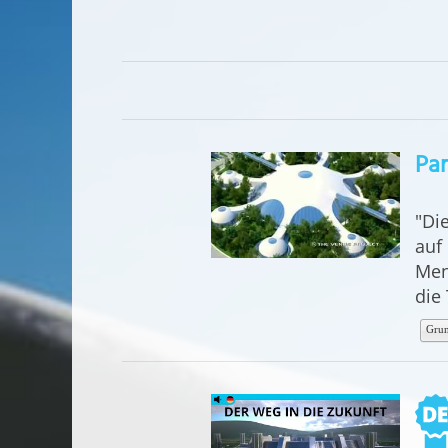
Par
"Di
auf 
Men
die
Grun