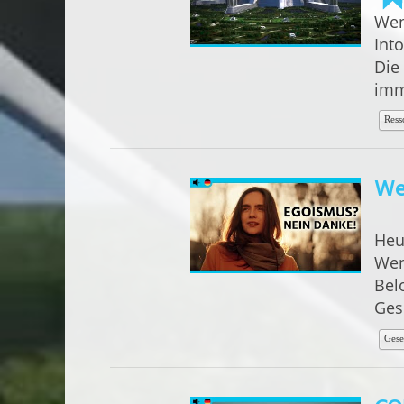
Wen
Int
Die
imm
Ress
Wen
Heu
Wen
Bel
Ges
Gese