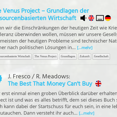
 Venus Project – Grundlagen der
sourcenbasierten Wirtschaft
n wir die Einschränkungen der heutigen Zeit wie Kri
oleranz überwinden wollen, müssen wir unsere Gesell
 meisten der heutigen Probleme sind technischer Nat
er nach politischen Lösungen in...
[...mehr]
ourcenbasierte Wirtschaft
The Venus Project
Grundlagen
Zukunft
Gesellschaft
J. Fresco
/
R. Meadows
:
The Best That Money Can't Buy
 erst einmal einen groben Überblick darüber erhalt
ect ist und was es alles betrifft, dem sei dieses Buch
h kann dabei der Startschuss für euch sein, in eine l
zutauchen. Dann versteht ihr auch...
[...mehr]