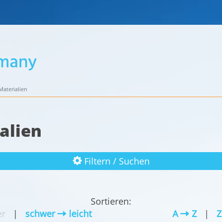
aterialien
alien
Filtern / Suchen
Sortieren:
r
|
schwer
leicht
A
Z
|