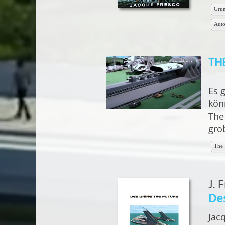
Grun
Auto
TH
Es 
kön
The
gro
The 
J. 
Des
Jac