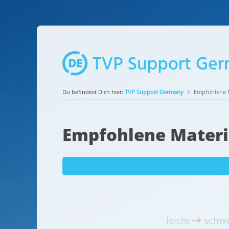
Du befindest Dich hier:
TVP Support Germany
Empfohlene M
Empfohlene Materi
leicht
schwe