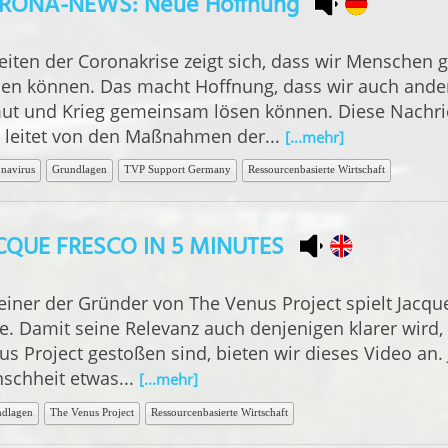
RONA-NEWS: Neue Hoffnung
Zeiten der Coronakrise zeigt sich, dass wir Mensche
hen können. Das macht Hoffnung, dass wir auch ande
ut und Krieg gemeinsam lösen können. Diese Nachri
 leitet von den Maßnahmen der...
[...mehr]
navirus
Grundlagen
TVP Support Germany
Ressourcenbasierte Wirtschaft
CQUE FRESCO IN 5 MINUTES
 einer der Gründer von The Venus Project spielt Jacqu
e. Damit seine Relevanz auch denjenigen klarer wird, 
us Project gestoßen sind, bieten wir dieses Video an.
schheit etwas...
[...mehr]
dlagen
The Venus Project
Ressourcenbasierte Wirtschaft