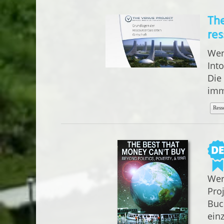
The
res
Wen
Int
Die
imm
Ress
Wer
Proj
Buc
ein