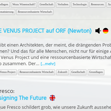
dlagen
Wozu Wissenschaft?
Gesellschaft
Verhalten
Technologie
Ressourcen
Sy
matisierung
Ressourcenbasierte Wirtschaft
E VENUS PROJECT auf ORF (Newton)
gibt einen Architekten, der meint, die drängenden Pro
nen? Und das für alle Menschen, nicht nur für einige
 Venus Project und eine ressourcenbasierte Wirtschaf
b zusammen. Der...
[...mehr]
Venus Project
Ressourcenbasierte Wirtschaft
Zukunft
Gesellschaft
Grundlagen
Fresco
:
igning The Future
que Fresco schildert grob, wie unsere Zukunft ausseh