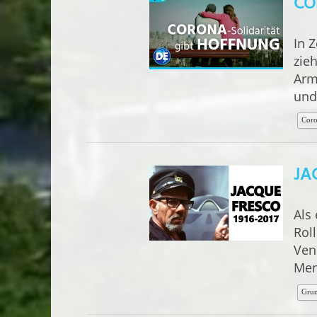
CO
In 
zie
Arm
und
Coro
JA
Als
Roll
Ven
Men
Grun