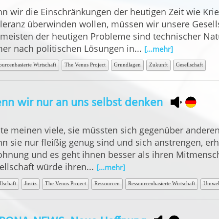
n wir die Einschränkungen der heutigen Zeit wie Kri
oleranz überwinden wollen, müssen wir unsere Gesell
 meisten der heutigen Probleme sind technischer Nat
er nach politischen Lösungen in...
[...mehr]
ourcenbasierte Wirtschaft
The Venus Project
Grundlagen
Zukunft
Gesellschaft
n wir nur an uns selbst denken
te meinen viele, sie müssten sich gegenüber andere
n sie nur fleißig genug sind und sich anstrengen, erh
ohnung und es geht ihnen besser als ihren Mitmensch
ellschaft würde ihren...
[...mehr]
llschaft
Justiz
The Venus Project
Ressourcen
Ressourcenbasierte Wirtschaft
Umwel