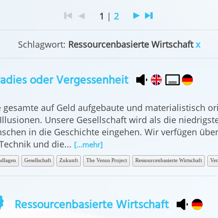
1
|
2
Schlagwort:
Ressourcenbasierte Wirtschaft
x
adies oder Ver­gessen­heit
e gesamte auf Geld aufgebaute und materialistisch ori
Illusionen. Unsere Gesellschaft wird als die niedrigs
schen in die Geschichte eingehen. Wir verfügen über d
 Technik und die...
[...mehr]
dlagen
Gesellschaft
Zukunft
The Venus Project
Ressourcenbasierte Wirtschaft
Ver
Ressourcenbasierte Wirtschaft