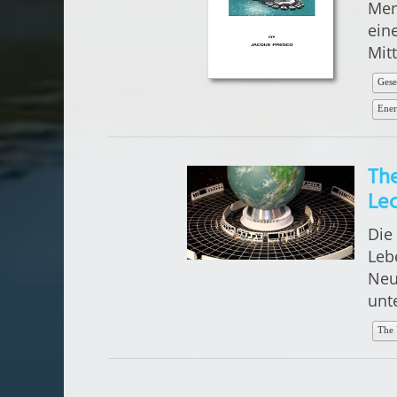
Men
ein
Mitt
Gese
Ener
The
Lec
Die
Leb
Neu
unt
The 