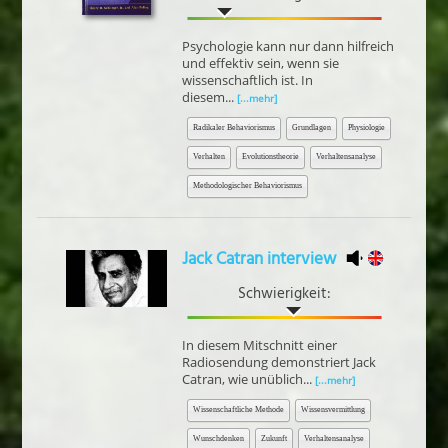
Psychologie kann nur dann hilfreich
und effektiv sein, wenn sie
wissenschaftlich ist. In
diesem...
[...mehr]
Radikaler Behaviorismus
Grundlagen
Physiologie
Verhalten
Evolutionstheorie
Verhaltensanalyse
Methodologischer Behaviorismus
Jack Catran interview
Schwierigkeit:
In diesem Mitschnitt einer
Radiosendung demonstriert Jack
Catran, wie unüblich...
[...mehr]
Wissenschaftliche Methode
Wissensvermittlung
Wunschdenken
Zukunft
Verhaltensanalyse