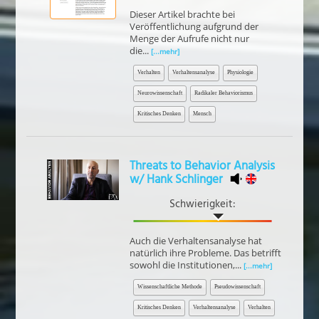
Dieser Artikel brachte bei
Veröffentlichung aufgrund der
Menge der Aufrufe nicht nur
die...
[...mehr]
Verhalten
Verhaltensanalyse
Physiologie
Neurowissenschaft
Radikaler Behaviorismus
Kritisches Denken
Mensch
Threats to Behavior Analysis
w/ Hank Schlinger
Schwierigkeit:
Auch die Verhaltensanalyse hat
natürlich ihre Probleme. Das betrifft
sowohl die Institutionen,...
[...mehr]
Wissenschaftliche Methode
Pseudowissenschaft
Kritisches Denken
Verhaltensanalyse
Verhalten