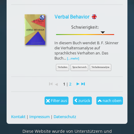
Verbal Behavior
Schwierigkeit:
In diesem Buch wendet B. F. Skinner
die Verhaltensanalyse auf
sprachliches Verhalten an. Das
Buch...
[...mehr]
Verhalten
Spracherwerb
Verhaltensanalyse
1
|
2
Filter aus
zurück
nach oben
Kontakt
|
Impressum
|
Datenschutz
Diese Website wurde von Unterstützern und