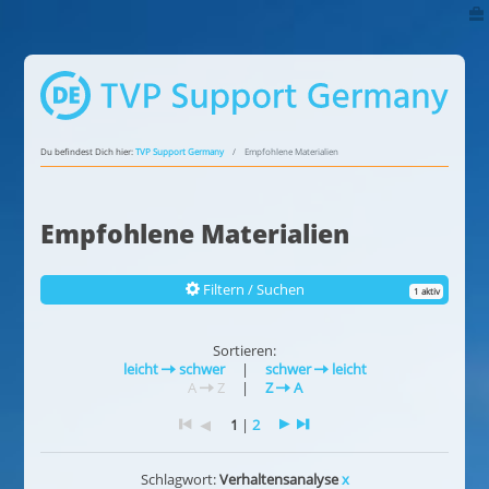
Du befindest Dich hier:
TVP Support Germany
Empfohlene Materialien
Empfohlene Materialien
Filtern / Suchen
1 aktiv
Sortieren:
leicht
schwer
|
schwer
leicht
A
Z
|
Z
A
1
|
2
Schlagwort:
Verhaltensanalyse
x