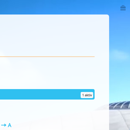
1 aktiv
Z
A