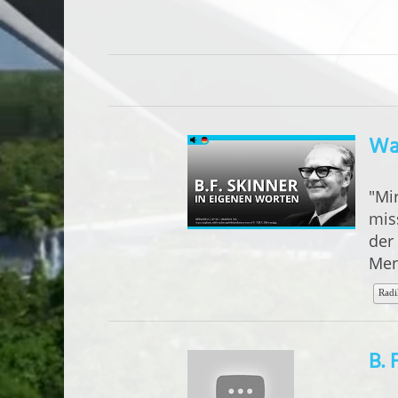
Was
"Mi
mis
der 
Men
Radi
B. 