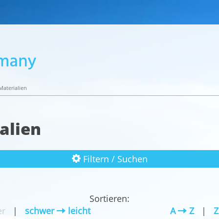
aterialien
alien
Filtern / Suchen
Sortieren:
r
|
schwer
leicht
A
Z
|