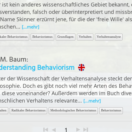
r ist kein anderes wissenschaftliches Gebiet bekannt,
sverstanden, falsch oder überinterpretiert und missbr
Name Skinner erzürnt jene, für die der 'freie Wille' al
schen...
[...mehr]
kaler Behaviorismus
Behaviorismus
Grundlagen
Verhalten
Verhaltensanalyse
 M. Baum
:
derstanding Behaviorism
ter der Wissenschaft der Verhaltensanalyse steckt der
losophie. Doch es gibt noch viel mehr Arten des Beh
h diese voneinander? Außerdem werden im Buch diver
schlichen Verhaltens relevante...
[...mehr]
alten
Radikaler Behaviorismus
Methodologischer Behaviorismus
Behaviorismus
1