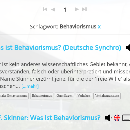
1
Schlagwort:
Behaviorismus
x
 ist Behaviorismus? (Deutsche Synchro)
r ist kein anderes wissenschaftliches Gebiet bekannt,
sverstanden, falsch oder überinterpretiert und missbr
Name Skinner erzürnt jene, für die der 'freie Wille' al
schen...
[...mehr]
kaler Behaviorismus
Behaviorismus
Grundlagen
Verhalten
Verhaltensanalyse
F. Skinner: Was ist Behaviorismus?