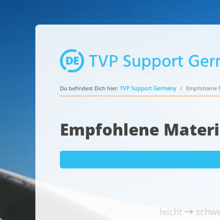
Du befindest Dich hier:
TVP Support Germany
Empfohlene M
Empfohlene Materi
leicht
schwe