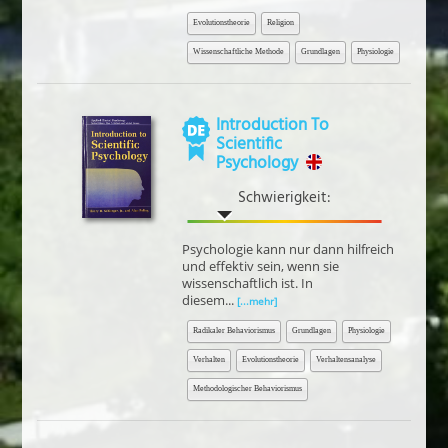
Evolutionstheorie
Religion
Wissenschaftliche Methode
Grundlagen
Physiologie
Introduction To
Scientific
Psychology
Schwierigkeit:
Psychologie kann nur dann hilfreich
und effektiv sein, wenn sie
wissenschaftlich ist. In
diesem...
[...mehr]
Radikaler Behaviorismus
Grundlagen
Physiologie
Verhalten
Evolutionstheorie
Verhaltensanalyse
Methodologischer Behaviorismus