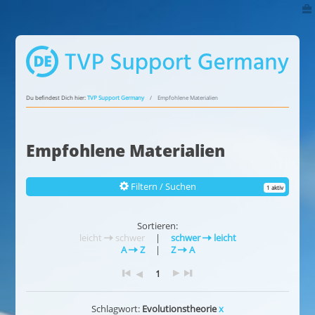
Du befindest Dich hier:
TVP Support Germany
Empfohlene Materialien
Empfohlene Materialien
Filtern / Suchen
1 aktiv
Sortieren:
leicht
schwer
|
schwer
leicht
A
Z
|
Z
A
1
Schlagwort:
Evolutionstheorie
x