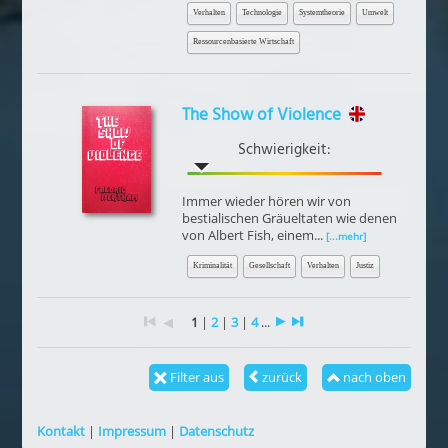
Verhalten
Technologie
Systemtheorie
Umwelt
Ressourcenbasierte Wirtschaft
The Show of Violence
Schwierigkeit:
Immer wieder hören wir von
bestialischen Gräueltaten wie denen
von Albert Fish, einem...
[...mehr]
Kriminalität
Gesellschaft
Verhalten
Justiz
1
|
2
|
3
|
4
...
Filter aus
zurück
nach oben
Kontakt
|
Impressum
|
Datenschutz