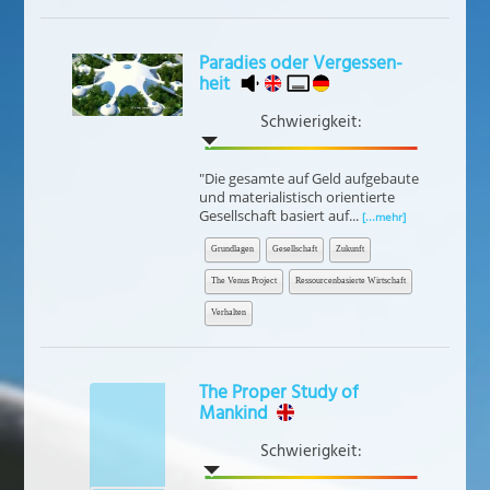
Paradies oder Ver­gessen­
heit
Schwierigkeit:
"Die gesamte auf Geld aufgebaute
und materialistisch orientierte
Gesellschaft basiert auf...
[...mehr]
Grundlagen
Gesellschaft
Zukunft
The Venus Project
Ressourcenbasierte Wirtschaft
Verhalten
The Proper Study of
Mankind
Schwierigkeit: