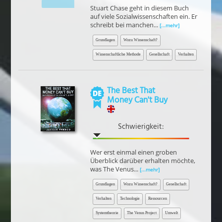
Stuart Chase geht in diesem Buch
auf viele Sozialwissenschaften ein. Er
schreibt bei manchen...
[...mehr]
Grundlagen
Wozu Wissenschaft?
Wissenschaftliche Methode
Gesellschaft
Verhalten
The Best That
Money Can't Buy
Schwierigkeit:
Wer erst einmal einen groben
Überblick darüber erhalten möchte,
was The Venus...
[...mehr]
Grundlagen
Wozu Wissenschaft?
Gesellschaft
Verhalten
Technologie
Ressourcen
Systemtheorie
The Venus Project
Umwelt