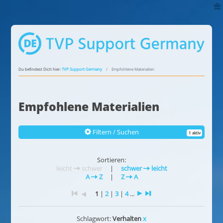
Du befindest Dich hier:
TVP Support Germany
Empfohlene Materialien
Empfohlene Materialien
Filtern / Suchen
1 aktiv
Sortieren:
leicht
schwer
|
schwer
leicht
A
Z
|
Z
A
1
|
2
|
3
|
4
...
Schlagwort:
Verhalten
x