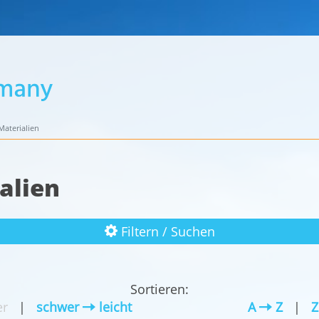
aterialien
alien
Filtern / Suchen
Sortieren:
r
|
schwer
leicht
A
Z
|