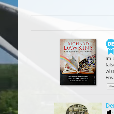
Im 
fal
wiss
Erw
Wiss
Der