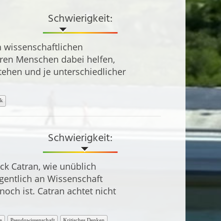
Schwierigkeit:
h wissenschaftlichen
eren Menschen dabei helfen,
stehen und je unterschiedlicher
ik
Schwierigkeit:
ck Catran, wie unüblich
gentlich an Wissenschaft
och ist. Catran achtet nicht
e
Pseudowissenschaft
Kritisches Denken