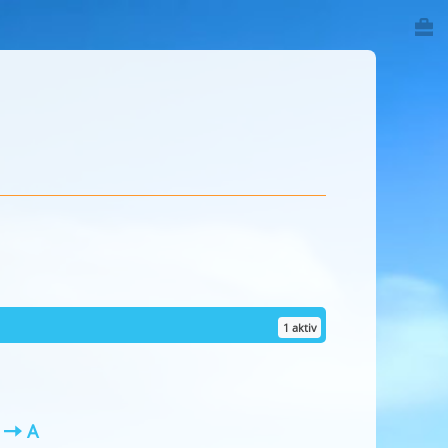
1 aktiv
Z
A