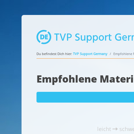
Du befindest Dich hier:
TVP Support Germany
Empfohlene M
Empfohlene Materi
leicht
schwe