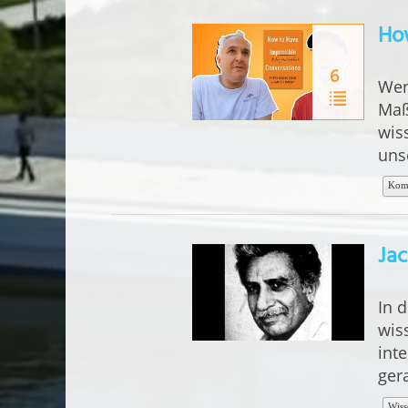
Ho
6
Wen
Maß
wis
uns
Kom
Jac
In 
wis
int
ger
Wiss