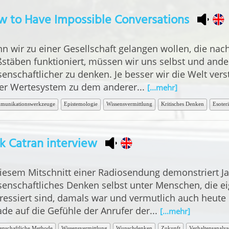
w to Have Impossible Conversations
n wir zu einer Gesellschaft gelangen wollen, die nac
stäben funktioniert, müssen wir uns selbst und and
senschaftlicher zu denken. Je besser wir die Welt ver
er Wertesystem zu dem anderer...
[...mehr]
munikationswerkzeuge
Epistemologie
Wissensvermittlung
Kritisches Denken
Esoter
k Catran interview
diesem Mitschnitt einer Radiosendung demonstriert Ja
senschaftliches Denken selbst unter Menschen, die ei
eressiert sind, damals war und vermutlich auch heute n
ade auf die Gefühle der Anrufer der...
[...mehr]
enschaftliche Methode
Wissensvermittlung
Wunschdenken
Zukunft
Verhaltensanalys