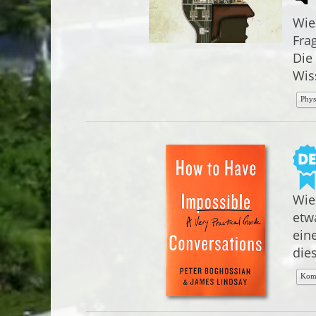
Wie
Fra
Die
Wis
Phys
Wie
etw
ein
die
Kom