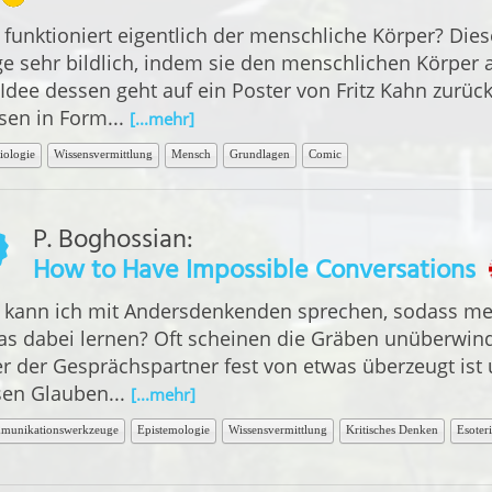
 funktioniert eigentlich der menschliche Körper? Die
ge sehr bildlich, indem sie den menschlichen Körper a
 Idee dessen geht auf ein Poster von Fritz Kahn zurück
sen in Form...
[...mehr]
iologie
Wissensvermittlung
Mensch
Grundlagen
Comic
P. Boghossian
:
How to Have Impossible Conversations
 kann ich mit Andersdenkenden sprechen, sodass me
as dabei lernen? Oft scheinen die Gräben unüberwin
er der Gesprächspartner fest von etwas überzeugt ist u
sen Glauben...
[...mehr]
munikationswerkzeuge
Epistemologie
Wissensvermittlung
Kritisches Denken
Esoter