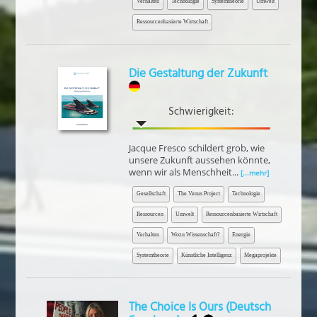
Verhalten
Technologie
Systemtheorie
Umwelt
Ressourcenbasierte Wirtschaft
Die Gestaltung der Zukunft
Schwierigkeit:
Jacque Fresco schildert grob, wie
unsere Zukunft aussehen könnte,
wenn wir als Menschheit...
[...mehr]
Gesellschaft
The Venus Project
Technologie
Ressourcen
Umwelt
Ressourcenbasierte Wirtschaft
Verhalten
Wozu Wissenschaft?
Energie
Systemtheorie
Künstliche Intelligenz
Megaprojekte
The Choice Is Ours (Deutsch