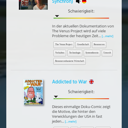
Synchron)
Schwierigkeit:
In der aktuellen Dokumentation von
The Venus Project wird auf viele
Probleme der heutigen Zeit...
[...mehr]
The Venus Project
Gesellschaft
Ressourcen
Verhalten
Technologie
Systemtheorie
Umwelt
Ressourcenbasierte Wirtschaft
Addicted to War
Schwierigkeit:
Dieses einmalige Doku-Comic zeigt
die Motive, die hinter den
Verwicklungen der USA in fast
jeden...
[...mehr]