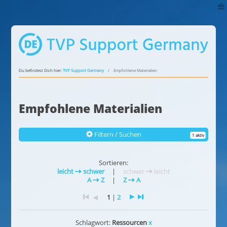
Du befindest Dich hier:
TVP Support Germany
Empfohlene Materialien
Empfohlene Materialien
Filtern / Suchen
1 aktiv
Sortieren:
leicht
schwer
|
schwer
leicht
A
Z
|
Z
A
1
|
2
Schlagwort:
Ressourcen
x