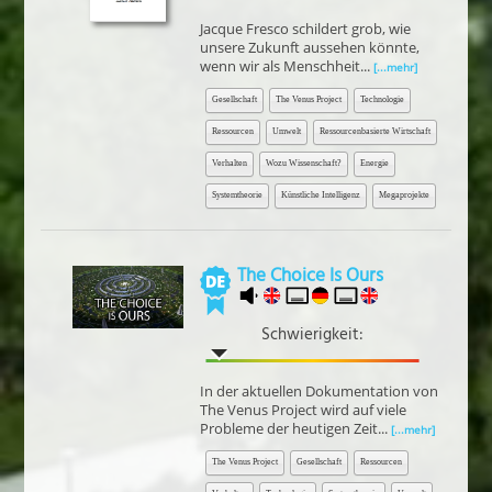
Jacque Fresco schildert grob, wie
unsere Zukunft aussehen könnte,
wenn wir als Menschheit...
[...mehr]
Gesellschaft
The Venus Project
Technologie
Ressourcen
Umwelt
Ressourcenbasierte Wirtschaft
Verhalten
Wozu Wissenschaft?
Energie
Systemtheorie
Künstliche Intelligenz
Megaprojekte
The Choice Is Ours
Schwierigkeit:
In der aktuellen Dokumentation von
The Venus Project wird auf viele
Probleme der heutigen Zeit...
[...mehr]
The Venus Project
Gesellschaft
Ressourcen