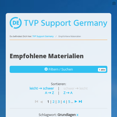
Du befindest Dich hier:
TVP Support Germany
Empfohlene Materialien
Empfohlene Materialien
Filtern / Suchen
1 aktiv
Sortieren:
leicht
schwer
|
schwer
leicht
A
Z
|
Z
A
1
|
2
|
3
|
4
|
5
...
Schlagwort:
Grundlagen
x