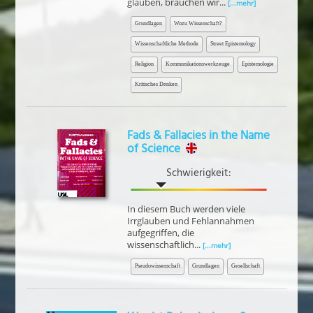
glauben, brauchen wir...
[...mehr]
Grundlagen
Wozu Wissenschaft?
Wissenschaftliche Methode
Street Epistemology
Religion
Kommunikationswerkzeuge
Epistemologie
Kritisches Denken
Fads & Fallacies in the Name
of Science
Schwierigkeit:
In diesem Buch werden viele
Irrglauben und Fehlannahmen
aufgegriffen, die
wissenschaftlich...
[...mehr]
Pseudowissenschaft
Grundlagen
Gesellschaft