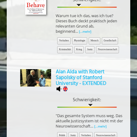
Warum tue ich das, was ich tue?
Dieses Buch deckt praktisch jeden
relevanten Grund ab,
beginnend...
[...mehr]
Verhalten
Physiologie
Mensch
Gesellschaft
Kriminalität
Krieg
Justiz
Neurowissenschaft
Alan Alda with Robert
Sapolsky of Stanford
University - EXTENDED
Schwierigkeit:
"Das gesamte System muss weg. Das
aktuelle Justizsystem ist nicht mit der
Neurowissenschaft...
[...mehr]
Politik
Justiz
Verhalten
Neurowissenschaft