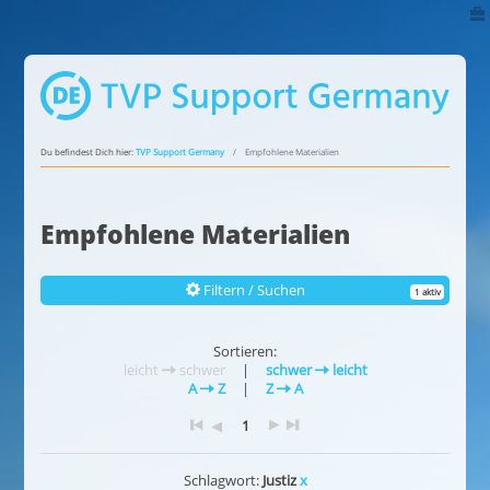
Du befindest Dich hier:
TVP Support Germany
Empfohlene Materialien
Empfohlene Materialien
Filtern / Suchen
1 aktiv
Sortieren:
leicht
schwer
|
schwer
leicht
A
Z
|
Z
A
1
Schlagwort:
Justiz
x