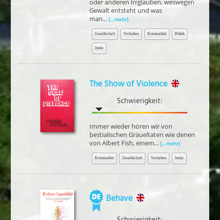
oder anderen Irrglauben, weswegen
Gewalt entsteht und was
man...
[...mehr]
Gesellschaft
Verhalten
Kriminalität
Politik
Justiz
The Show of Violence
Schwierigkeit:
Immer wieder hören wir von
bestialischen Gräueltaten wie denen
von Albert Fish, einem...
[...mehr]
Kriminalität
Gesellschaft
Verhalten
Justiz
Behave
Schwierigkeit: