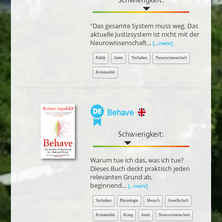
Schwierigkeit:
"Das gesamte System muss weg. Das
aktuelle Justizsystem ist nicht mit der
Neurowissenschaft...
[...mehr]
Politik
Justiz
Verhalten
Neurowissenschaft
Kriminalität
Behave
Schwierigkeit:
Warum tue ich das, was ich tue?
Dieses Buch deckt praktisch jeden
relevanten Grund ab,
beginnend...
[...mehr]
Verhalten
Physiologie
Mensch
Gesellschaft
Kriminalität
Krieg
Justiz
Neurowissenschaft