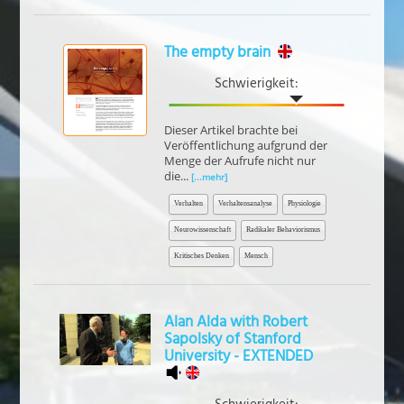
The empty brain
Schwierigkeit:
Dieser Artikel brachte bei
Veröffentlichung aufgrund der
Menge der Aufrufe nicht nur
die...
[...mehr]
Verhalten
Verhaltensanalyse
Physiologie
Neurowissenschaft
Radikaler Behaviorismus
Kritisches Denken
Mensch
Alan Alda with Robert
Sapolsky of Stanford
University - EXTENDED