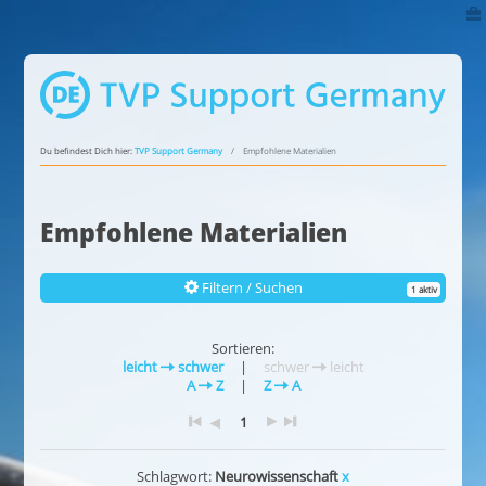
Du befindest Dich hier:
TVP Support Germany
Empfohlene Materialien
Empfohlene Materialien
Filtern / Suchen
1 aktiv
Sortieren:
leicht
schwer
|
schwer
leicht
A
Z
|
Z
A
1
Schlagwort:
Neurowissenschaft
x