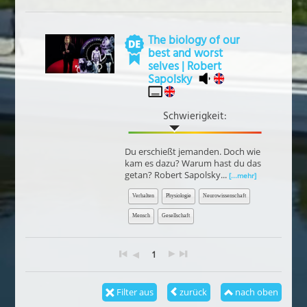
The biology of our
best and worst
selves | Robert
Sapolsky
Schwierigkeit:
Du erschießt jemanden. Doch wie
kam es dazu? Warum hast du das
getan? Robert Sapolsky...
[...mehr]
Verhalten
Physiologie
Neurowissenschaft
Mensch
Gesellschaft
1
Filter aus
zurück
nach oben