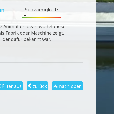
an
Schwierigkeit:
se Animation beantwortet diese
ls Fabrik oder Maschine zeigt.
, der dafür bekannt war,
Filter aus
zurück
nach oben