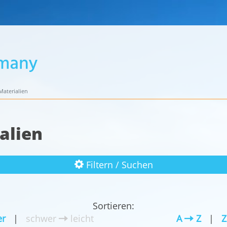
aterialien
alien
Filtern / Suchen
Sortieren:
r
|
schwer
leicht
A
Z
|