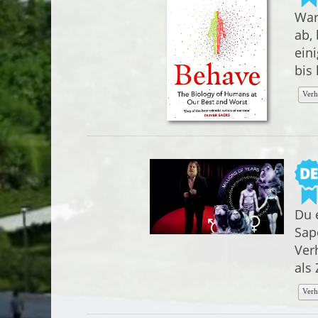
War
ab,
ein
bis
Verh
Du 
Sapo
Ver
als
Verh