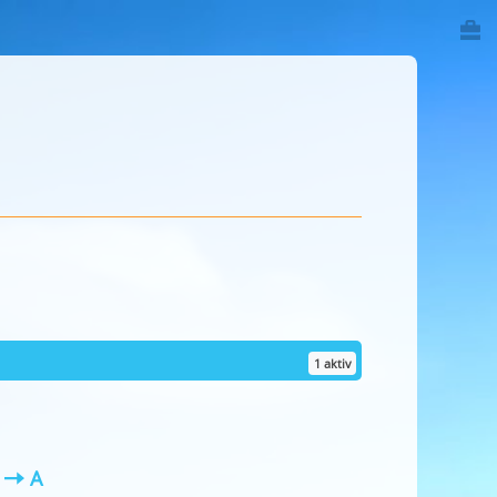
1 aktiv
Z
A