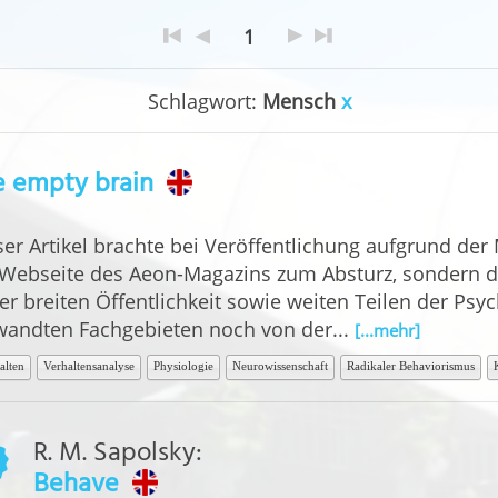
1
Schlagwort:
Mensch
x
e empty brain
ser Artikel brachte bei Veröffentlichung aufgrund der
 Webseite des Aeon-Magazins zum Absturz, sondern de
der breiten Öffentlichkeit sowie weiten Teilen der Ps
wandten Fachgebieten noch von der...
[...mehr]
alten
Verhaltensanalyse
Physiologie
Neurowissenschaft
Radikaler Behaviorismus
R. M. Sapolsky
:
Behave