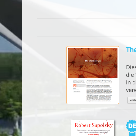
Th
Die
die
in 
ver
Verh