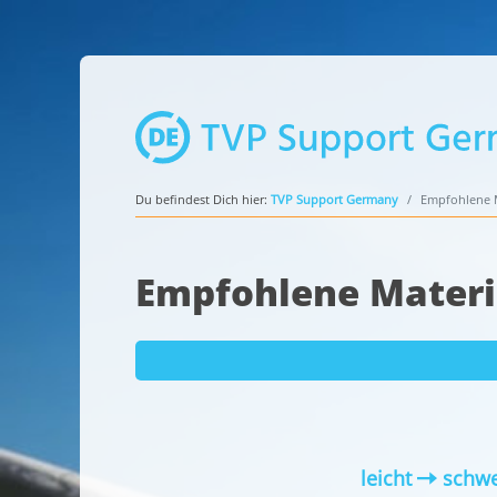
Du befindest Dich hier:
TVP Support Germany
Empfohlene M
Empfohlene Materi
leicht
schwe