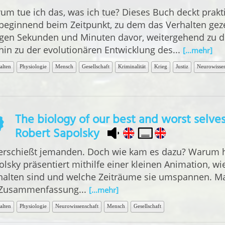
um tue ich das, was ich tue? Dieses Buch deckt prakt
 beginnend beim Zeitpunkt, zu dem das Verhalten gez
igen Sekunden und Minuten davor, weitergehend zu 
 hin zu der evolutionären Entwicklung des...
[...mehr]
alten
Physiologie
Mensch
Gesellschaft
Kriminalität
Krieg
Justiz
Neurowissen
The biology of our best and worst selves
Robert Sapolsky
erschießt jemanden. Doch wie kam es dazu? Warum h
lsky präsentiert mithilfe einer kleinen Animation, wie
halten sind und welche Zeiträume sie umspannen. Ma
 Zusammenfassung...
[...mehr]
alten
Physiologie
Neurowissenschaft
Mensch
Gesellschaft