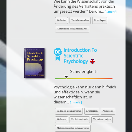
Wie kann die Wissenschaft von der
Änderung des Verhaltens praktisch
umgesetzt werden? Darum...
[...mehr]
Verhalten
Verhaltensanalyse
Grundlagen
Angewandte Verhaltensanalyse
Introduction To
Scientific
Psychology
Schwierigkeit:
Psychologie kann nur dann hilfreich
und effektiv sein, wenn sie
wissenschaftlich ist. In
diesem...
[...mehr]
Radikaler Behaviorismus
Grundlagen
Physiologie
Verhalten
Evolutionstheorie
Verhaltensanalyse
Methodologischer Behaviorismus