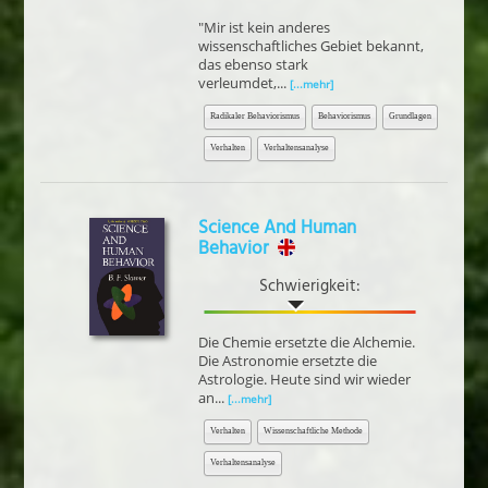
"Mir ist kein anderes
wissenschaftliches Gebiet bekannt,
das ebenso stark
verleumdet,...
[...mehr]
Radikaler Behaviorismus
Behaviorismus
Grundlagen
Verhalten
Verhaltensanalyse
Science And Human
Behavior
Schwierigkeit:
Die Chemie ersetzte die Alchemie.
Die Astronomie ersetzte die
Astrologie. Heute sind wir wieder
an...
[...mehr]
Verhalten
Wissenschaftliche Methode
Verhaltensanalyse