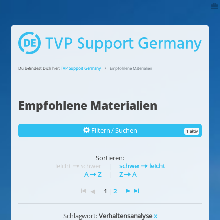
Du befindest Dich hier:
TVP Support Germany
Empfohlene Materialien
Empfohlene Materialien
Filtern / Suchen
1 aktiv
Sortieren:
leicht
schwer
|
schwer
leicht
A
Z
|
Z
A
1
|
2
Schlagwort:
Verhaltensanalyse
x