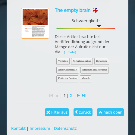
The empty brain
Schwierigkeit:
Dieser Artikel brachte bei
Veröffentlichung aufgrund der
Menge der Aufrufe nicht nur
die...
[...mehr]
Verhalten
Verhaltensanalyse
Physiologie
Neurowissenschaft
Radikaler Behaviorismus
Kritisches Denken
Mensch
1
|
2
Filter aus
zurück
nach oben
Kontakt
|
Impressum
|
Datenschutz