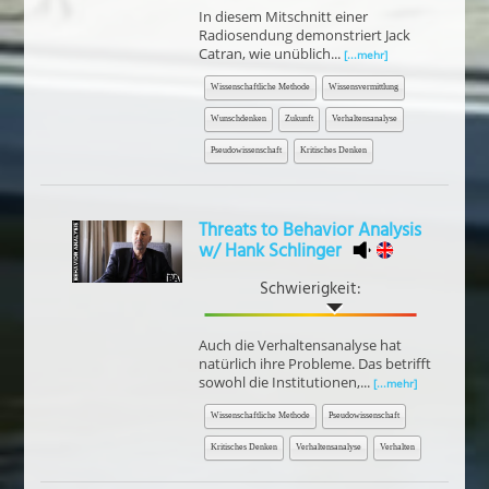
In diesem Mitschnitt einer
Radiosendung demonstriert Jack
Catran, wie unüblich...
[...mehr]
Wissenschaftliche Methode
Wissensvermittlung
Wunschdenken
Zukunft
Verhaltensanalyse
Pseudowissenschaft
Kritisches Denken
Threats to Behavior Analysis
w/ Hank Schlinger
Schwierigkeit:
Auch die Verhaltensanalyse hat
natürlich ihre Probleme. Das betrifft
sowohl die Institutionen,...
[...mehr]
Wissenschaftliche Methode
Pseudowissenschaft
Kritisches Denken
Verhaltensanalyse
Verhalten